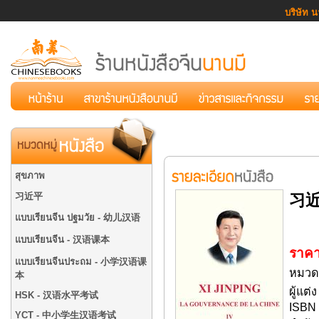
บริษัท น
สุขภาพ
习近平
习
แบบเรียนจีน ปฐมวัย - 幼儿汉语
แบบเรียนจีน - 汉语课本
ราคา
แบบเรียนจีนประถม - 小学汉语课
หมวดห
本
ผู้แต่
HSK - 汉语水平考试
ISBN 
YCT - 中小学生汉语考试