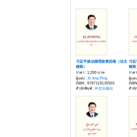
习近平谈治国理政第四卷（法文
习近
精装）
精装
ราคา : 1,200 บาท
ราคา
ผู้แต่ง :
Xi Jing Ping
ผู้แต่
ISBN : 9787119135502
ISBN
สำนักพิมพ์ :
外文出版社
สำนัก