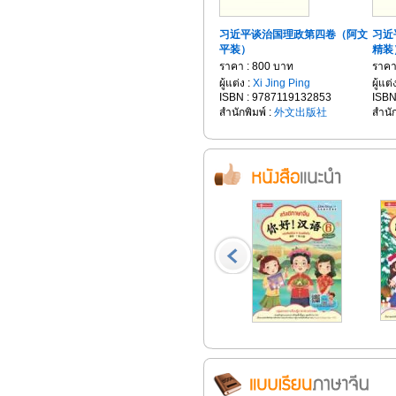
习近平谈治国理政第四卷（阿文
习近
平装）
精装
ราคา : 800 บาท
ราคา
ผู้แต่ง :
Xi Jing Ping
ผู้แต่
ISBN : 9787119132853
ISBN
สำนักพิมพ์ :
外文出版社
สำนัก