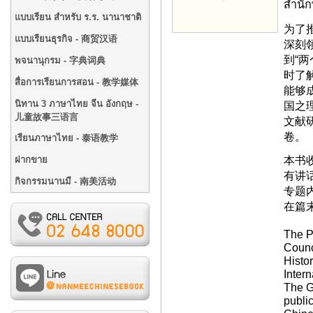
สำนั
แบบเรียน สำหรับ ร.ร. นานาชาติ
为了
แบบเรียนธุรกิจ - 商贸汉语
深刻
到“
พจนานุกรม - 字典词典
时了
สื่อการเรียนการสอน - 教学媒体
能够
นิทาน 3 ภาษาไทย จีน อังกฤษ -
国之
儿童故事三语言
文献
卷。
เรียนภาษาไทย - 泰语教学
本书收
ฝากขาย
有讲
กิจกรรมนานมี - 南美活动
专题
在篇末
The P
Counci
Histo
Inter
The G
publi