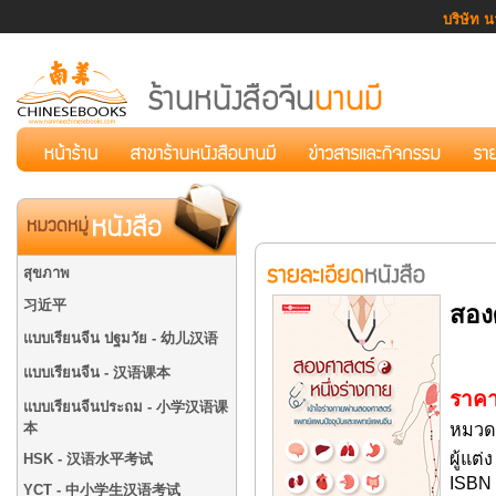
บริษัท น
สุขภาพ
习近平
สองศ
แบบเรียนจีน ปฐมวัย - 幼儿汉语
แบบเรียนจีน - 汉语课本
ราคา
แบบเรียนจีนประถม - 小学汉语课
本
หมวดหม
ผู้แต่
HSK - 汉语水平考试
ISBN 
YCT - 中小学生汉语考试