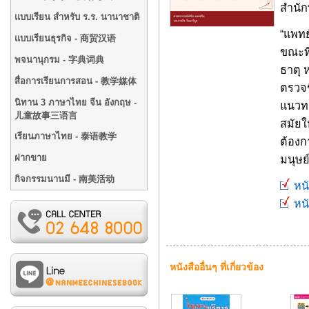
สำนัก
แบบเรียน สำหรับ ร.ร. นานาชาติ
“แพทย
แบบเรียนธุรกิจ - 商贸汉语
ขณะที
พจนานุกรม - 字典词典
ธาตุ 
สื่อการเรียนการสอน - 教学媒体
ตรวจช
นิทาน 3 ภาษาไทย จีน อังกฤษ -
แนวทา
儿童故事三语言
สมัยใ
เรียนภาษาไทย - 泰语教学
ต้องก
ฝากขาย
มนุษย์
กิจกรรมนานมี - 南美活动
หนั
หนั
หนังสืออื่นๆ ที่เกี่ยวข้อง