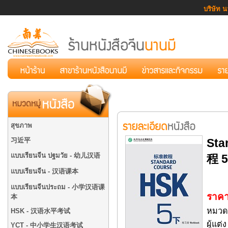
บริษัท น
สุขภาพ
习近平
Sta
แบบเรียนจีน ปฐมวัย - 幼儿汉语
程 
แบบเรียนจีน - 汉语课本
แบบเรียนจีนประถม - 小学汉语课
ราคา
本
หมวด
HSK - 汉语水平考试
ผู้แต
YCT - 中小学生汉语考试